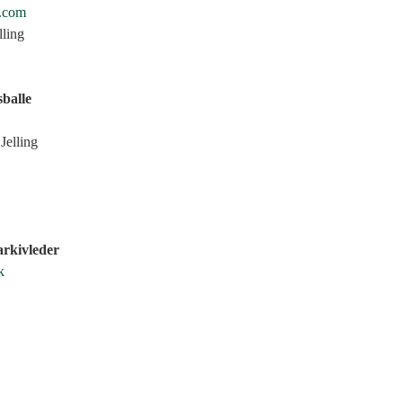
.com
lling
balle
Jelling
rkivleder
k