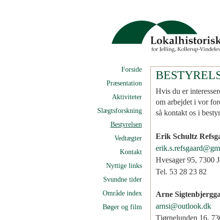
Forside
BESTYREL
Præsentation
Hvis du er interesser
Aktiviteter
om arbejdet i vor for
Slægtsforskning
så kontakt os i best
Bestyrelsen
Erik Schultz Refsg
Vedtægter
erik.s.refsgaard@gm
Kontakt
Hvesager 95, 7300 J
Nyttige links
Tel. 53 28 23 82
Svundne tider
Område index
Arne Sigtenbjergg
arnsi@outlook.dk
Bøger og film
Tjørnelunden 16, 730