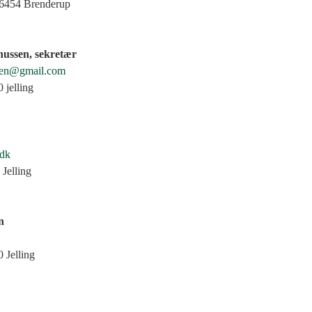
 6454 Brenderup
ussen, sekretær
sen@gmail.com
 jelling
.dk
Jelling
n
 Jelling