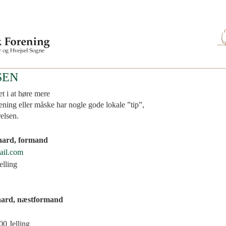
SEN
et i at høre mere
ening eller måske har nogle gode lokale ”tip”,
yrelsen.
aard, formand
ail.com
elling
aard, næstformand
0 Jelling