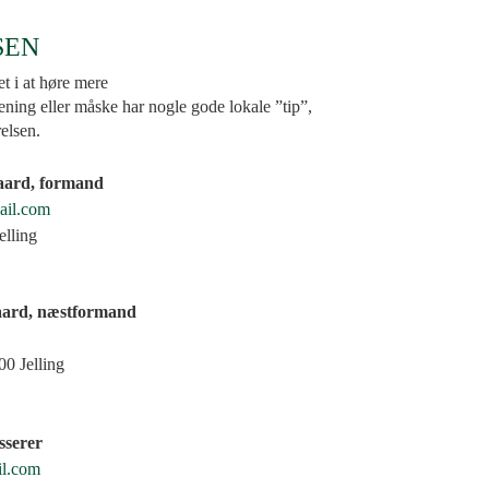
SEN
et i at høre mere
ening eller måske har nogle gode lokale ”tip”,
yrelsen.
aard, formand
ail.com
elling
aard, næstformand
0 Jelling
sserer
l.com