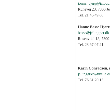
jonna_bjerg@icloud
Runevej 23, 7300 Je
Tel. 21 46 49 86
Hanne Basse Hjorts
basse@jellingnet.dk
Rosenvold 18, 7300 
Tel. 23 67 97 21
_____
Karin Conradsen, a
jellingarkiv@vejle.d
Tel. 76 81 20 13