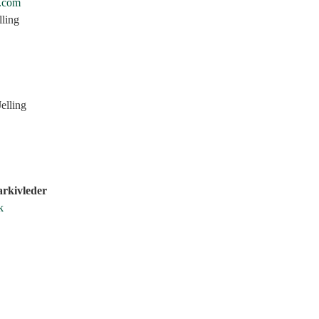
.com
lling
elling
rkivleder
k