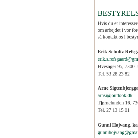
BESTYREL
Hvis du er interesser
om arbejdet i vor for
så kontakt os i best
Erik Schultz Refsg
erik.s.refsgaard@gm
Hvesager 95, 7300 J
Tel. 53 28 23 82
Arne Sigtenbjergg
arnsi@outlook.dk
Tjørnelunden 16, 730
Tel. 27 13 15 01
Gunni Højvang, ka
gunnihojvang@gmai