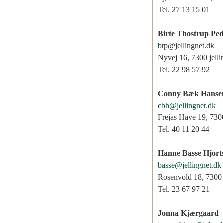
Tel. 27 13 15 01
Birte Thostrup Ped
b
tp@jellingnet.dk
Nyvej 16, 7300 jelli
Tel. 22 98 57 92
Conny Bæk Hanse
cbh@jellingnet.dk
Frejas Have 19, 7300
Tel. 40 11 20 44
Hanne Basse Hjorts
basse@jellingnet.dk
Rosenvold 18, 7300 
Tel. 23 67 97 21
Jonna Kjærgaard