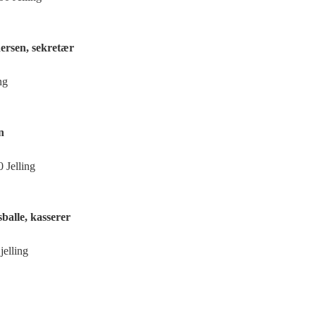
ersen, sekretær
ng
n
 Jelling
balle, kasserer
jelling